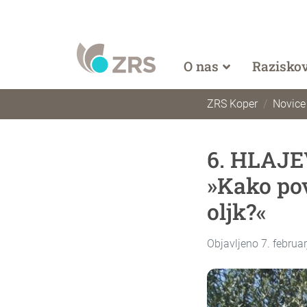
O nas
Razisko
ZRS Koper
Novice
6. HLAJE
»Kako pov
oljk?«
Objavljeno 7. februa