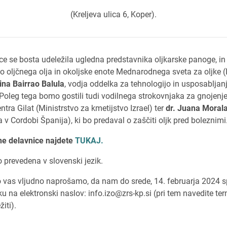
(Kreljeva ulica 6, Koper).
 se bosta udeležila ugledna predstavnika oljkarske panoge, in 
ijo oljčnega olja in okoljske enote Mednarodnega sveta za oljke 
rina Bairrao Balula
, vodja oddelka za tehnologijo in usposablj
 Poleg tega bomo gostili tudi vodilnega strokovnjaka za gnojenje
tra Gilat (Ministrstvo za kmetijstvo Izrael) ter
dr. Juana Moral
v Cordobi Španija), ki bo predaval o zaščiti oljk pred boleznimi
e delavnice najdete
TUKAJ.
prevedena v slovenski jezik.
o vas vljudno naprošamo, da nam do srede, 14. februarja 2024 s
u na elektronski naslov:
info.izo@zrs-kp.si
(pri tem navedite ter
iti).