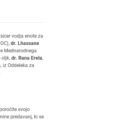
sicer vodja enote za
(IOC),
dr. Lhassane
anje Mednarodnega
 oljk,
dr. Rana Erela
,
a
, iz Oddeleka za
.
poročite svojo
mine predavanj, ki se