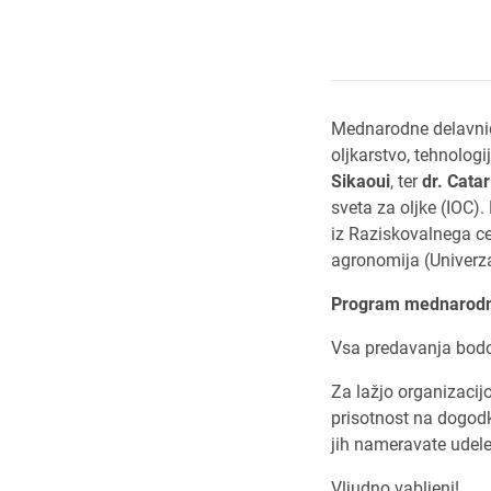
Mednarodne delavnice
oljkarstvo, tehnolog
Sikaoui
, ter
dr. Cata
sveta za oljke (IOC).
iz Raziskovalnega cen
agronomija (Univerza 
Program mednarodn
Vsa predavanja bodo 
Za lažjo organizacij
prisotnost na dogodk
jih nameravate udelež
Vljudno vabljeni!