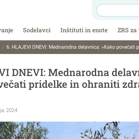
vanje
Sodelavci
Inštituti in enote
ZRS za
6. HLAJEVI DNEVI: Mednarodna delavnica: »Kako povečati pridelke in o
VI DNEVI: Mednarodna delav
ečati pridelke in ohraniti zdr
rja, 2024