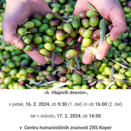
»6. Hlajevih dnevov«,
v petek,
16. 2. 2024
, ob
9:30
(1. del) in ob
16:00
(2. del)
ter v soboto,
17. 2. 2024
, ob
16:00
v Centru humanističnih znanosti ZRS Koper