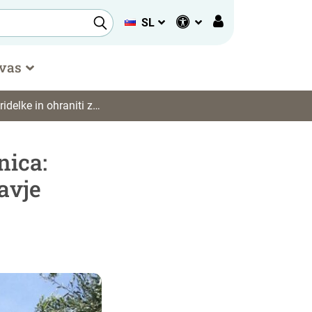
SL
 vas
hraniti zdravje oljk?«
nica:
avje