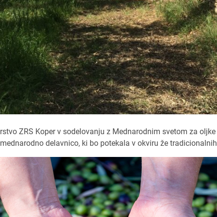
karstvo ZRS Koper v sodelovanju z Mednarodnim svetom za oljke
mednarodno delavnico, ki bo potekala v okviru že tradicionalnih