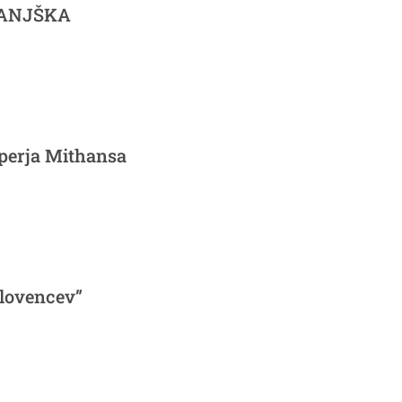
 BANJŠKA
šperja Mithansa
Slovencev”