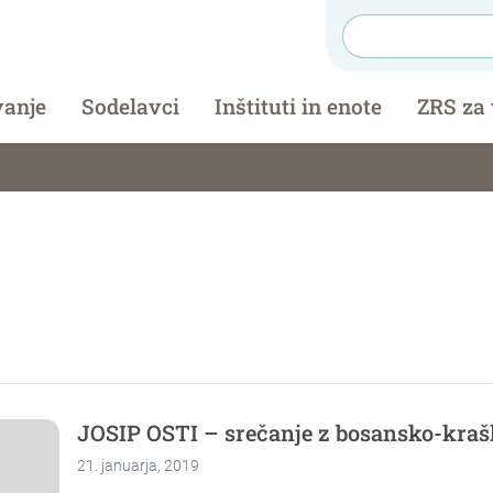
vanje
Sodelavci
Inštituti in enote
ZRS za
JOSIP OSTI – srečanje z bosansko-kra
21. januarja, 2019