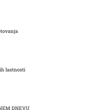
etovanja
h lastnosti
VNEM DNEVU