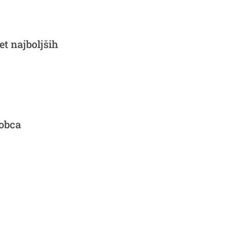
t najboljših
lobca