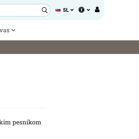
SL
 vas
škim pesnikom