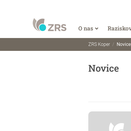
O nas
Razisko
ZRS Koper
Novice
Novice