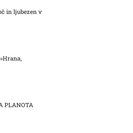
č in ljubezen v
 »Hrana,
KA PLANOTA