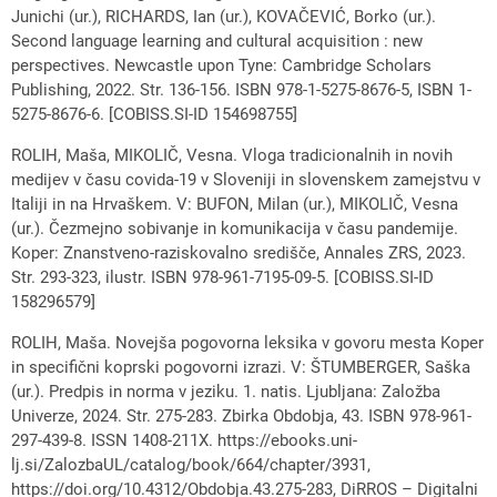
Junichi (ur.), RICHARDS, Ian (ur.), KOVAČEVIĆ, Borko (ur.).
Second language learning and cultural acquisition : new
perspectives. Newcastle upon Tyne: Cambridge Scholars
Publishing, 2022. Str. 136-156. ISBN 978-1-5275-8676-5, ISBN 1-
5275-8676-6. [COBISS.SI-ID 154698755]
ROLIH, Maša, MIKOLIČ, Vesna. Vloga tradicionalnih in novih
medijev v času covida-19 v Sloveniji in slovenskem zamejstvu v
Italiji in na Hrvaškem. V: BUFON, Milan (ur.), MIKOLIČ, Vesna
(ur.). Čezmejno sobivanje in komunikacija v času pandemije.
Koper: Znanstveno-raziskovalno središče, Annales ZRS, 2023.
Str. 293-323, ilustr. ISBN 978-961-7195-09-5. [COBISS.SI-ID
158296579]
ROLIH, Maša. Novejša pogovorna leksika v govoru mesta Koper
in specifični koprski pogovorni izrazi. V: ŠTUMBERGER, Saška
(ur.). Predpis in norma v jeziku. 1. natis. Ljubljana: Založba
Univerze, 2024. Str. 275-283. Zbirka Obdobja, 43. ISBN 978-961-
297-439-8. ISSN 1408-211X. https://ebooks.uni-
lj.si/ZalozbaUL/catalog/book/664/chapter/3931,
https://doi.org/10.4312/Obdobja.43.275-283, DiRROS – Digitalni