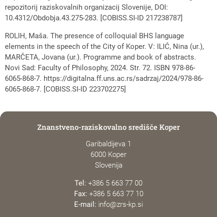
repozitorij raziskovalnih organizacij Slovenije, DOI:
10.4312/Obdobja.43.275-283. [COBISS.SI-ID 217238787]
ROLIH, Maša. The presence of colloquial BHS language
elements in the speech of the City of Koper. V: ILIĆ, Nina (ur.),
MARČETA, Jovana (ur.). Programme and book of abstracts.
Novi Sad: Faculty of Philosophy, 2024. Str. 72. ISBN 978-86-
6065-868-7. https://digitalna.ff.uns.ac.rs/sadrzaj/2024/978-86-
6065-868-7. [COBISS.SI-ID 223702275]
Znanstveno-raziskovalno središče Koper
Garibaldijeva 1
6000 Koper
Slovenija
Tel:
+386 5 663 77 00
Fax:
+386 5 663 77 10
E-mail:
info@zrs-kp.si