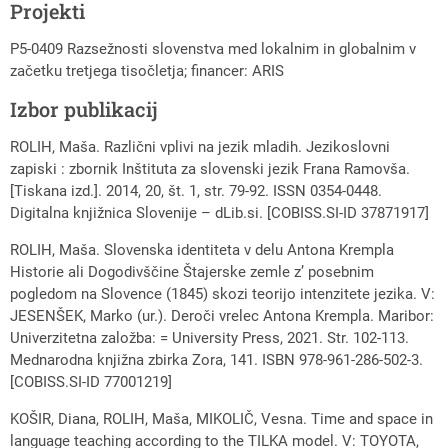
Projekti
P5-0409 Razsežnosti slovenstva med lokalnim in globalnim v
začetku tretjega tisočletja; financer: ARIS
Izbor publikacij
ROLIH, Maša. Različni vplivi na jezik mladih. Jezikoslovni
zapiski : zbornik Inštituta za slovenski jezik Frana Ramovša.
[Tiskana izd.]. 2014, 20, št. 1, str. 79-92. ISSN 0354-0448.
Digitalna knjižnica Slovenije – dLib.si. [COBISS.SI-ID 37871917]
ROLIH, Maša. Slovenska identiteta v delu Antona Krempla
Historie ali Dogodivščine Štajerske zemle z’ posebnim
pogledom na Slovence (1845) skozi teorijo intenzitete jezika. V:
JESENŠEK, Marko (ur.). Deroči vrelec Antona Krempla. Maribor:
Univerzitetna založba: = University Press, 2021. Str. 102-113.
Mednarodna knjižna zbirka Zora, 141. ISBN 978-961-286-502-3.
[COBISS.SI-ID 77001219]
KOŠIR, Diana, ROLIH, Maša, MIKOLIČ, Vesna. Time and space in
language teaching according to the TILKA model. V: TOYOTA,