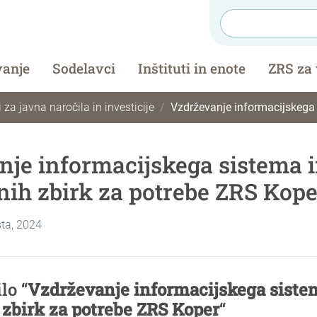
vanje
Sodelavci
Inštituti in enote
ZRS za
 za javna naročila in investicije
Vzdrževanje informacijskega sistema in podatkov
je informacijskega sistema 
ih zbirk za potrebe ZRS Kope
sta, 2024
lo “
Vzdrževanje informacijskega siste
zbirk za potrebe ZRS Koper
“