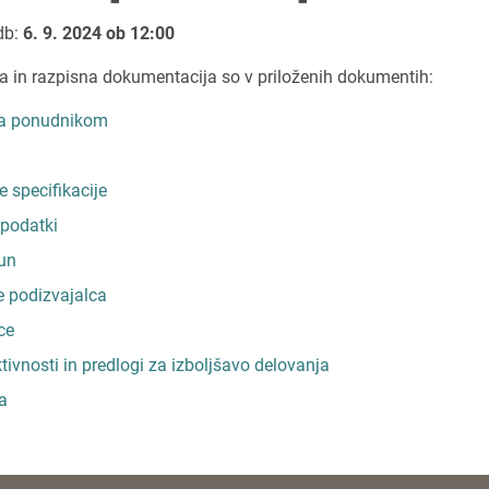
db:
6. 9. 2024 ob 12:00
a in razpisna dokumentacija so v priloženih dokumentih:
la ponudnikom
 specifikacije
podatki
un
 podizvajalca
ce
ivnosti in predlogi za izboljšavo delovanja
a