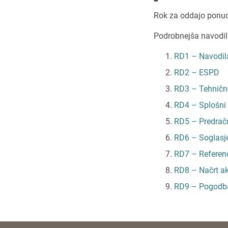
Rok za oddajo ponu
Podrobnejša navodil
RD1 – Navodi
RD2 – ESPD
RD3 – Tehnične
RD4 – Splošni 
RD5 – Predrač
RD6 – Soglasje
RD7 – Referen
RD8 – Načrt akt
RD9 – Pogodb