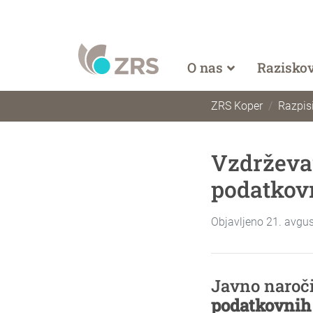
O nas
Razisko
ZRS Koper
Razpisi
Vzdrževan
podatkovn
Objavljeno 21. avgu
Javno naroči
podatkovnih 