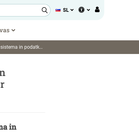
SL
 vas
nih zbirk za potrebe ZRS Koper
in
r
ma in