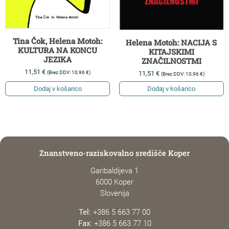
Tina Čok, Helena Motoh:
Helena Motoh: NACIJA S
KULTURA NA KONCU
KITAJSKIMI
JEZIKA
ZNAČILNOSTMI
11,51
€
(Brez DDV:
10,96
€
)
11,51
€
(Brez DDV:
10,96
€
)
Dodaj v košarico
Dodaj v košarico
Znanstveno-raziskovalno središče Koper
Garibaldijeva 1
6000 Koper
Slovenija
Tel:
+386 5 663 77 00
Fax:
+386 5 663 77 10