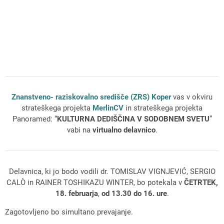
Znanstveno- raziskovalno središče (ZRS) Koper
vas v okviru
strateškega projekta
MerlinCV
in strateškega projekta
Panoramed: “
KULTURNA DEDIŠČINA V SODOBNEM SVETU
”
vabi na
virtualno delavnico
.
Delavnica, ki jo bodo vodili dr. TOMISLAV VIGNJEVIĆ, SERGIO
CALÒ in RAINER TOSHIKAZU WINTER, bo potekala v
ČETRTEK,
18. februarja
,
od 13.30 do 16. ure
.
Zagotovljeno bo simultano prevajanje.