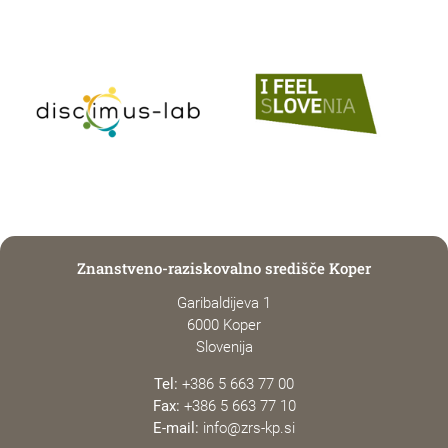
Znanstveno-raziskovalno središče Koper
Garibaldijeva 1
6000 Koper
Slovenija
Tel:
+386 5 663 77 00
Fax:
+386 5 663 77 10
E-mail:
info@zrs-kp.si