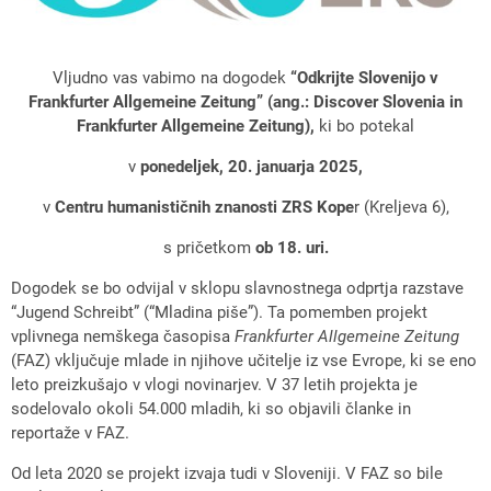
Vljudno vas vabimo na dogodek
“Odkrijte Slovenijo v
Frankfurter Allgemeine Zeitung” (ang.: Discover Slovenia in
Frankfurter Allgemeine Zeitung),
ki bo potekal
v
ponedeljek, 20. januarja 2025,
v
Centru humanističnih znanosti ZRS Kope
r (Kreljeva 6),
s pričetkom
ob 18. uri.
Dogodek se bo odvijal v sklopu slavnostnega odprtja razstave
“Jugend Schreibt” (“Mladina piše”). Ta pomemben projekt
vplivnega nemškega časopisa
Frankfurter Allgemeine Zeitung
(FAZ) vključuje mlade in njihove učitelje iz vse Evrope, ki se eno
leto preizkušajo v vlogi novinarjev. V 37 letih projekta je
sodelovalo okoli 54.000 mladih, ki so objavili članke in
reportaže v FAZ.
Od leta 2020 se projekt izvaja tudi v Sloveniji. V FAZ so bile