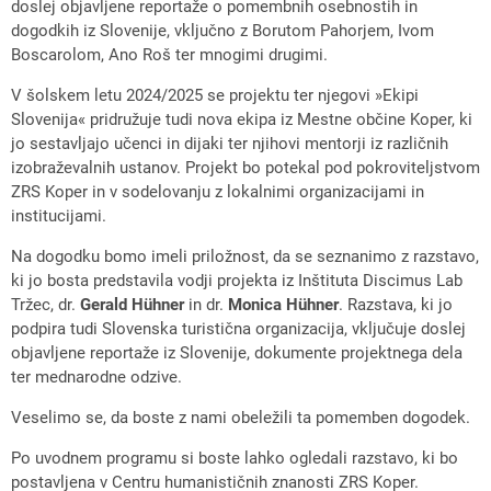
doslej objavljene reportaže o pomembnih osebnostih in
dogodkih iz Slovenije, vključno z Borutom Pahorjem, Ivom
Boscarolom, Ano Roš ter mnogimi drugimi.
V šolskem letu 2024/2025 se projektu ter njegovi »Ekipi
Slovenija« pridružuje tudi nova ekipa iz Mestne občine Koper, ki
jo sestavljajo učenci in dijaki ter njihovi mentorji iz različnih
izobraževalnih ustanov. Projekt bo potekal pod pokroviteljstvom
ZRS Koper in v sodelovanju z lokalnimi organizacijami in
institucijami.
Na dogodku bomo imeli priložnost, da se seznanimo z razstavo,
ki jo bosta predstavila vodji projekta iz Inštituta Discimus Lab
Tržec, dr.
Gerald H
ü
hner
in dr.
Monica H
ü
hner
. Razstava, ki jo
podpira tudi Slovenska turistična organizacija, vključuje doslej
objavljene reportaže iz Slovenije, dokumente projektnega dela
ter mednarodne odzive.
Veselimo se, da boste z nami obeležili ta pomemben dogodek.
Po uvodnem programu si boste lahko ogledali razstavo, ki bo
postavljena v Centru humanističnih znanosti ZRS Koper.