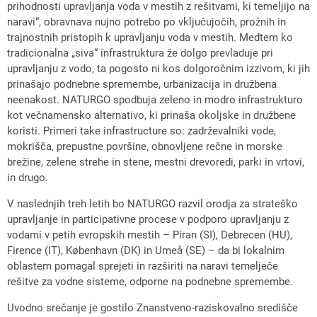
prihodnosti upravljanja voda v mestih z rešitvami, ki temeljijo na
naravi“, obravnava nujno potrebo po vključujočih, prožnih in
trajnostnih pristopih k upravljanju voda v mestih. Medtem ko
tradicionalna „siva“ infrastruktura že dolgo prevladuje pri
upravljanju z vodo, ta pogosto ni kos dolgoročnim izzivom, ki jih
prinašajo podnebne spremembe, urbanizacija in družbena
neenakost. NATURGO spodbuja zeleno in modro infrastrukturo
kot večnamensko alternativo, ki prinaša okoljske in družbene
koristi. Primeri take infrastructure so: zadrževalniki vode,
mokrišča, prepustne površine, obnovljene rečne in morske
brežine, zelene strehe in stene, mestni drevoredi, parki in vrtovi,
in drugo.
V naslednjih treh letih bo NATURGO razvil orodja za strateško
upravljanje in participativne procese v podporo upravljanju z
vodami v petih evropskih mestih – Piran (SI), Debrecen (HU),
Firence (IT), København (DK) in Umeå (SE) – da bi lokalnim
oblastem pomagal sprejeti in razširiti na naravi temelječe
rešitve za vodne sisteme, odporne na podnebne spremembe.
Uvodno srečanje je gostilo Znanstveno-raziskovalno središče