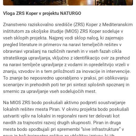
Vloga ZRS Koper v projektu NATURGO
Znanstveno raziskovalno središče (ZRS) Koper z Mediteranskim
inštitutom za okoljske študije (MIOS) ZRS Koper sodeluje v
vseh sklopih projekta. Najprej vodi sklop nalog, ki zajemajo
pregled literature in primerov na naravi temelječih rešitev v
obravnavi vprašanj na različnih ravneh in v vseh fazah cikla
strateškega upravljanja, vključno z identifikacijo ovir za prehod
na naravi temlječe upravljanje z vodami in opredelitvijo vrzeli v
znanju, vzvodov in s tem priložnosti za inovacije in intervencije.
To znanje bo neposredno uporabljeno v praksi, pri oblikovanju
scenarijev in prehodnih poti ter pri sintezi splošnih spoznanj in
smernic za upravljanje vseh sodelujočih mest.
Na MIOS ZRS bodo poskušali aktivno podpreti soustvarjanje
lokalnih rešitev mesta Piran. V okviru projekta bodo poskušali
ustvariti vpliv na lokalni in regionalni ravni ter delovati kot
navdih za trajnostni razvoj drugih skupnosti. Piran in druga
mesta bodo spodbujali pri spremembi “sive infrastrukture” v
nove in bolj trajnostne rešitve za ublažitev izzivov, ki jih