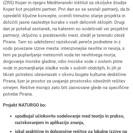
(ZRS) Koper in njegov Mediteranski inštitut za okoljske študije
Koper kot projektni partner. Prvi dan so se sestali partnerji, da bi
opredelili ključne koncepte, ocenili trenutno stanje projekta in
določili jasne naslednje korake v vseh delovnih sklopih. Drugi
dan je potekal sestanek, na katerem so sodelovali vsi projektni
partnerji, vključno s predstavniki mest, sledil je terenski obisk
Pirana. Tam so udeleženci raziskovali pereče podnebne in z
vodo povezane izzive mesta: intenzivnejše nevihte in neurja, s
tem pa poplavljanje meteornih voda ter nevihtvega morja,
dvigovanje morske gladine, vdor morske vode v sistem pitne
vode in pomanjkanje sladke vode v sušnih obdobjih, ki jih je
hkrati potrebno obravnavati v okviru bogate kulturne dediščine
Pirana, kjer je prostor za uvajanje prostorsko obsežnih rešitev
omejen. Rešitve morajo zato biti zasnovane glede na specifične
potrebe Pirana.
Projekt NATURGO bo:
spodbujal učinkovito sodelovanje med teorijo in prakso,
raziskovanjem in aplikacijo znanja,
iskal praktične in dolgoročne rešitve za lokalne izzive na