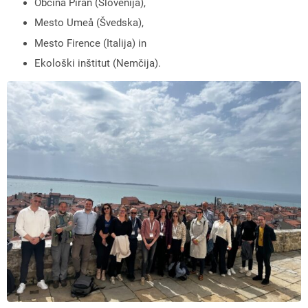
Občina Piran (Slovenija),
Mesto Umeå (Švedska),
Mesto Firence (Italija) in
Ekološki inštitut (Nemčija).