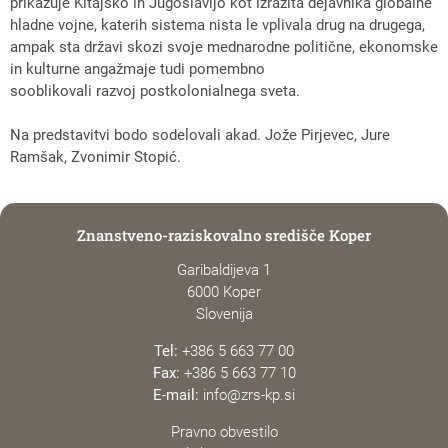
prikazuje Kitajsko in Jugoslavijo kot izrazita dejavnika globalne
hladne vojne, katerih sistema nista le vplivala drug na drugega,
ampak sta državi skozi svoje mednarodne politične, ekonomske
in kulturne angažmaje tudi pomembno
sooblikovali razvoj postkolonialnega sveta.
Na predstavitvi bodo sodelovali akad. Jože Pirjevec, Jure
Ramšak, Zvonimir Stopić.
Znanstveno-raziskovalno središče Koper
Garibaldijeva 1
6000 Koper
Slovenija
Tel:
+386 5 663 77 00
Fax:
+386 5 663 77 10
E-mail:
info@zrs-kp.si
Pravno obvestilo