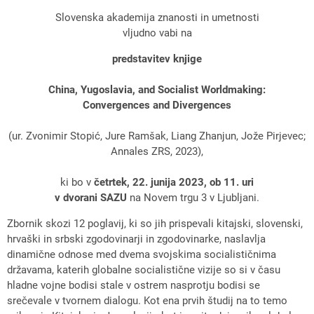
Slovenska akademija znanosti in umetnosti
vljudno vabi na
predstavitev knjige
China, Yugoslavia, and Socialist Worldmaking:
Convergences and Divergences
(ur. Zvonimir Stopić, Jure Ramšak, Liang Zhanjun, Jože Pirjevec;
Annales ZRS, 2023),
ki bo v
četrtek, 22. junija 2023, ob 11. uri
v dvorani SAZU
na Novem trgu 3 v Ljubljani.
Zbornik skozi 12 poglavij, ki so jih prispevali kitajski, slovenski,
hrvaški in srbski zgodovinarji in zgodovinarke, naslavlja
dinamične odnose med dvema svojskima socialističnima
državama, katerih globalne socialistične vizije so si v času
hladne vojne bodisi stale v ostrem nasprotju bodisi se
srečevale v tvornem dialogu. Kot ena prvih študij na to temo