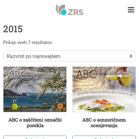
2015
Razvrščeno po datumu
Prikaz vseh 7 rezultatov
ABC o zaščiteni označbi
ABC o senzoričnem
porekla
ocenjevanju