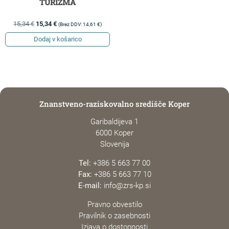
TURIZMA
15,34
€
15,34
€
(Brez DDV:
14,61
€
)
Dodaj v košarico
Znanstveno-raziskovalno središče Koper
Garibaldijeva 1
6000 Koper
Slovenija
Tel:
+386 5 663 77 00
Fax:
+386 5 663 77 10
E-mail:
info@zrs-kp.si
Pravno obvestilo
Pravilnik o zasebnosti
Izjava o dostopnosti