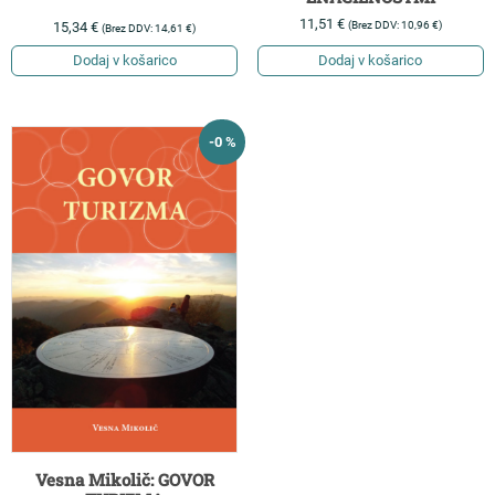
11,51
€
(Brez DDV:
10,96
€
)
15,34
€
(Brez DDV:
14,61
€
)
Dodaj v košarico
Dodaj v košarico
-0 %
Vesna Mikolič: GOVOR