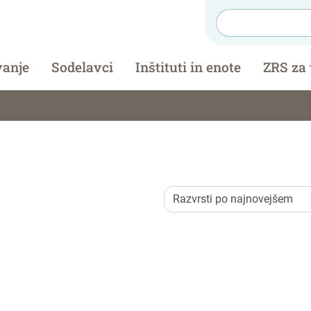
vanje
Sodelavci
Inštituti in enote
ZRS za