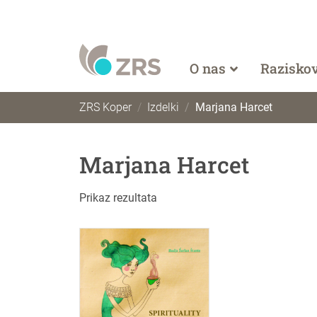
O nas
Razisko
ZRS Koper
Izdelki
Marjana Harcet
Marjana Harcet
Prikaz rezultata