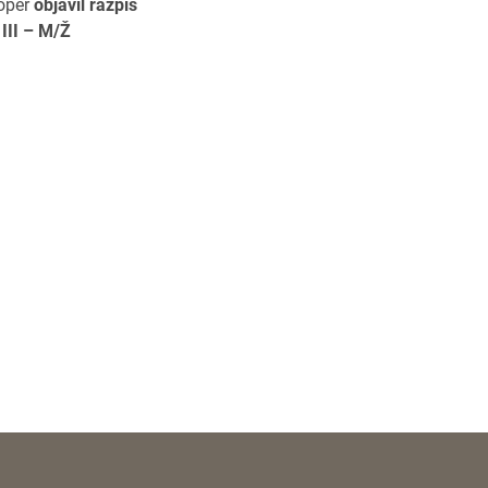
Koper
objavil razpis
III – M/Ž