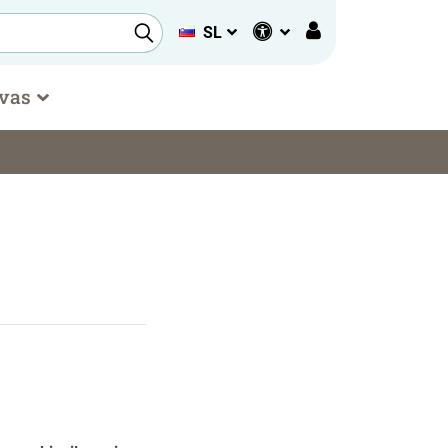
SL
 vas