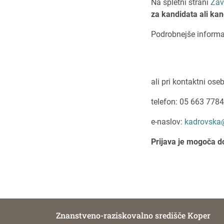
Na spletni strani
Zav
za kandidata ali ka
Podrobnejše informac
ali pri kontaktni ose
telefon: 05 663 778
e-naslov:
kadrovska@
Prijava je mogoča d
Znanstveno-raziskovalno središče Koper