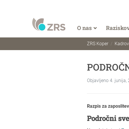
O nas
Razisko
ZRS Koper
Kadrovs
PODROČNI
Objavljeno 4. junija,
Razpis za zaposlite
Področni sve