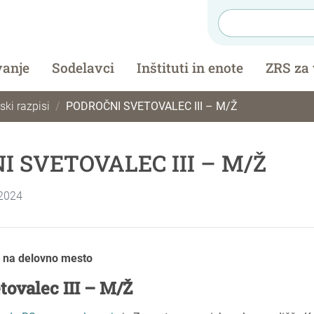
vanje
Sodelavci
Inštituti in enote
ZRS za
ki razpisi
PODROČNI SVETOVALEC III – M/Ž
 SVETOVALEC III – M/Ž
 2024
v na delovno mesto
tovalec III – M/Ž