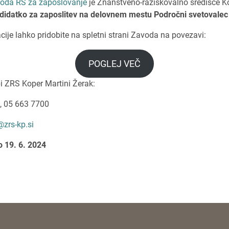
oda RS za zaposlovanje
je Znanstveno-raziskovalno središče 
ndidatko za zaposlitev na delovnem mestu Področni svetovalec 
ije lahko pridobite na spletni strani Zavoda na povezavi:
POGLEJ VEČ
bi ZRS Koper Martini Žerak:
4, 05 663 7700
zrs-kp.si
o 19. 6. 2024