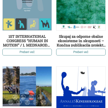
1ST INTERNATIONAL
Skupaj za odporne obalne
CONGRESS “HUMAN IN
ekosisteme in skupnosti –
MOTION” / 1. MEDNARODNI
Končna publikacija projekta
KONGRES »ČLOVEK V
ECO2SMART
Preberi več
Preberi več
GIBANJU«