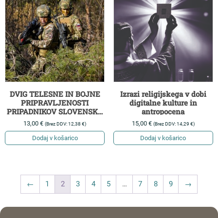
DVIG TELESNE IN BOJNE
Izrazi religijskega v dobi
PRIPRAVLJENOSTI
digitalne kulture in
PRIPADNIKOV SLOVENSKE
antropocena
VOJSKE
13,00
€
15,00
€
(Brez DDV:
12,38
€
)
(Brez DDV:
14,29
€
)
Dodaj v košarico
Dodaj v košarico
←
1
2
3
4
5
…
7
8
9
→