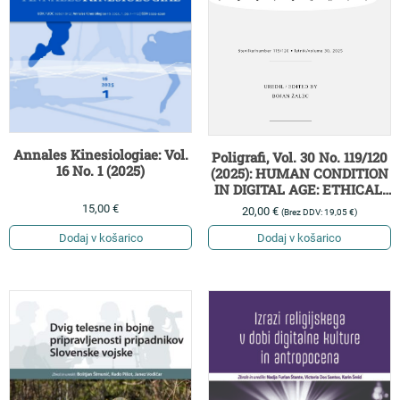
Annales Kinesiologiae: Vol.
Poligrafi, Vol. 30 No. 119/120
16 No. 1 (2025)
(2025): HUMAN CONDITION
IN DIGITAL AGE: ETHICAL,
SPIRITUAL AND SOCIAL
15,00
€
20,00
€
(Brez DDV:
19,05
€
)
TRANSFORMATIONS AND
CHALLENGES
Dodaj v košarico
Dodaj v košarico