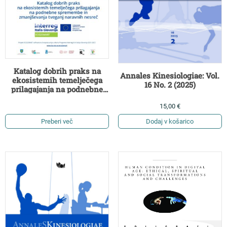
Katalog dobrih praks na
Annales Kinesiologiae: Vol.
ekosistemih temelječega
16 No. 2 (2025)
prilagajanja na podnebne
spremembe in
15,00
€
zmanjševanja tveganj
naravnih nesreč
Preberi več
Dodaj v košarico