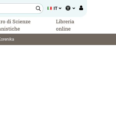
IT
ro di Scienze
Libreria
nistiche
online
Korenika