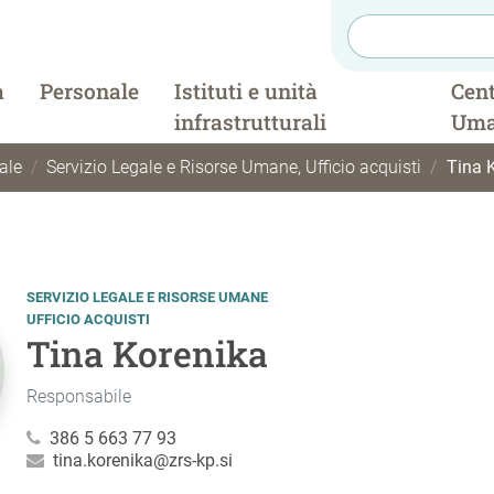
a
Personale
Istituti e unità
Cent
infrastrutturali
Uma
ale
Servizio Legale e Risorse Umane
,
Ufficio acquisti
Tina 
SERVIZIO LEGALE E RISORSE UMANE
UFFICIO ACQUISTI
Tina Korenika
Responsabile
386 5 663 77 93
tina.korenika@zrs-kp.si