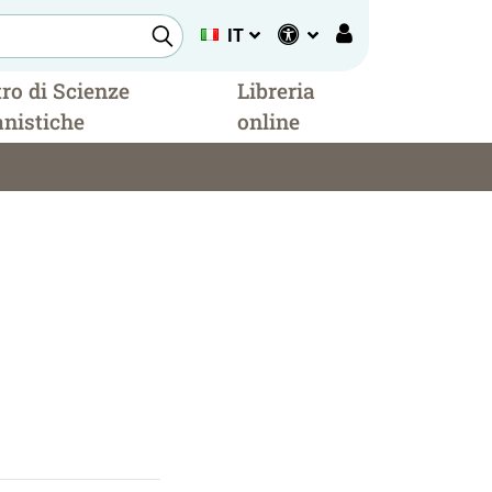
IT
ro di Scienze
Libreria
nistiche
online