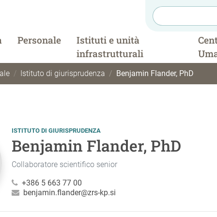
a
Personale
Istituti e unità
Cent
infrastrutturali
Uma
ale
Istituto di giurisprudenza
Benjamin Flander, PhD
ISTITUTO DI GIURISPRUDENZA
Benjamin Flander, PhD
Collaboratore scientifico senior
+386 5 663 77 00
benjamin.flander@zrs-kp.si