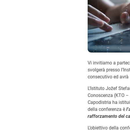
Vi invitiamo a parte
svolgerà presso l’Ins
consecutivo ed avrà i
L’Istituto Jožef Stef
Conoscenza (KTO – Kn
Capodistria ha istitui
della conferenza è
l
rafforzamento del c
L’obiettivo della co