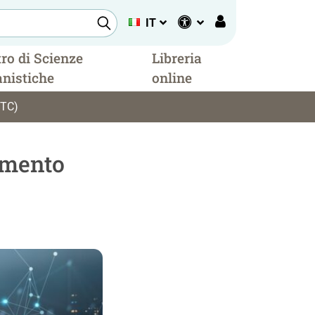
IT
ro di Scienze
Libreria
nistiche
online
TTC)
imento