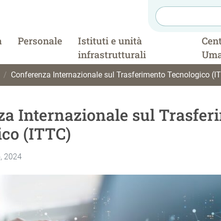
a
Personale
Istituti e unità
Cent
infrastrutturali
Uma
Conferenza Internazionale sul Trasferimento Tecnologico (I
a Internazionale sul Trasfer
co (ITTC)
o, 2024