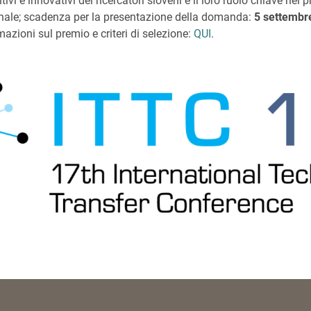
tivi e innovativi dei ricercatori sloveni e il loro ruolo chiave nel
nale; scadenza per la presentazione della domanda:
5 settembr
azioni sul premio e criteri di selezione:
QUI
.