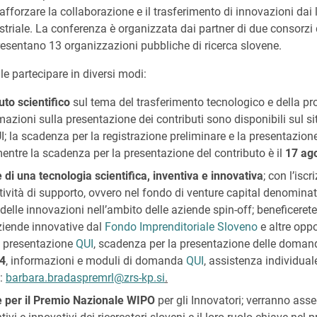
i rafforzare la collaborazione e il trasferimento di innovazioni dai 
striale. La conferenza è organizzata dai partner di due consorzi d
resentano 13 organizzazioni pubbliche di ricerca slovene.
e partecipare in diversi modi:
uto scientifico
sul tema del trasferimento tecnologico e della prop
azioni sulla presentazione dei contributi sono disponibili sul si
; la scadenza per la registrazione preliminare e la presentazione 
mentre la scadenza per la presentazione del contributo è il
17 ag
ne di una tecnologia scientifica, inventiva e innovativa
; con l’iscr
tività di supporto, ovvero nel fondo di venture capital denomina
elle innovazioni nell’ambito delle aziende spin-off; beneficerete
aziende innovative dal
Fondo Imprenditoriale Sloveno
e altre oppo
la presentazione
QUI
, scadenza per la presentazione delle domand
4
, informazioni e moduli di domanda
QUI
, assistenza individual
:
barbara.bradaspremrl@zrs-kp.si
.
ne per il Premio Nazionale WIPO
per gli Innovatori; verranno asse