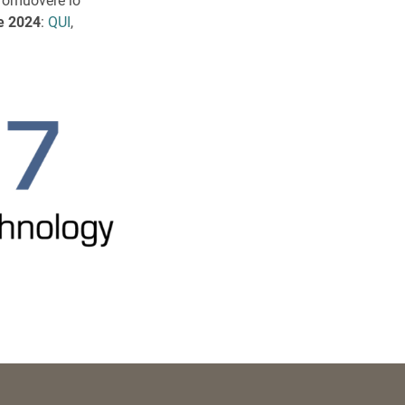
 promuovere lo
e 2024
:
QUI
,