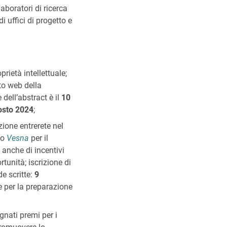
laboratori di ricerca
i uffici di progetto e
rietà intellettuale;
to web della
dell’abstract è il
10
osto 2024
;
izione entrerete nel
to
Vesna
per il
 anche di incentivi
rtunità; iscrizione di
e scritte:
9
e per la preparazione
gnati premi per i