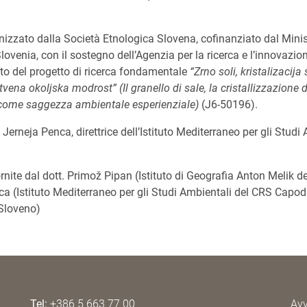
nizzato dalla Società Etnologica Slovena, cofinanziato dal Minis
lovenia, con il sostegno dell’Agenzia per la ricerca e l’innovazi
ito del progetto di ricerca fondamentale
“
Zrno soli, kristalizacija
stvena okoljska modrost
” (Il granello di sale, la cristallizzazione
 come saggezza ambientale esperienziale)
(J6-50196).
a Jerneja Penca, direttrice dell’Istituto Mediterraneo per gli Stud
rnite dal dott. Primož Pipan (Istituto di Geografia Anton Melik d
a (Istituto Mediterraneo per gli Studi Ambientali del CRS Capodi
 Sloveno)
Tel:
+386 5 663 77 00
Avv