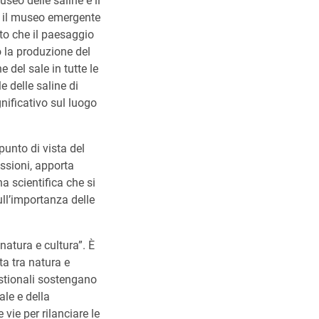
useo delle saline e il
é il museo emergente
ato che il paesaggio
o la produzione del
 del sale in tutte le
 delle saline di
nificativo sul luogo
 punto di vista del
ussioni, apporta
a scientifica che si
ll’importanza delle
natura e cultura”. È
ta tra natura e
estionali sostengano
ale e della
vie per rilanciare le