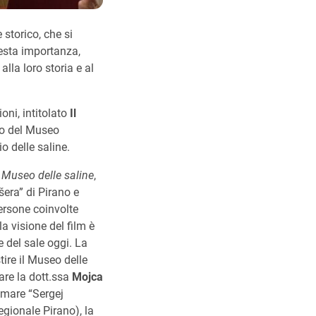
storico, che si
uesta importanza,
alla loro storia e al
oni, intitolato
Il
ivo del Museo
io delle saline.
 Museo delle saline
,
era” di Pirano e
persone coinvolte
a visione del film è
e del sale oggi. La
ire il Museo delle
are la dott.ssa
Mojca
 mare “Sergej
egionale Pirano), la