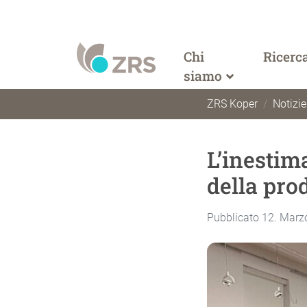
Chi
Ricerc
siamo
ZRS Koper
Notizie
L’inestim
della pro
Pubblicato 12. Marz