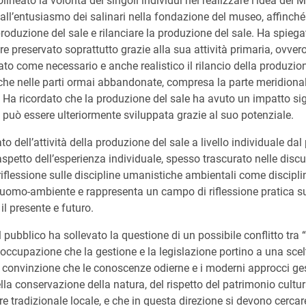
ineato la volontà dei singoli individui nel realizzare l’idea del M
dall’entusiasmo dei salinari nella fondazione del museo, affinch
roduzione del sale e rilanciare la produzione del sale. Ha spieg
re preservato soprattutto grazie alla sua attività primaria, ovver
ato come necessario e anche realistico il rilancio della produzione
nche nelle parti ormai abbandonate, compresa la parte meridionale
 Ha ricordato che la produzione del sale ha avuto un impatto sig
e può essere ulteriormente sviluppata grazie al suo potenziale.
o dell’attività della produzione del sale a livello individuale dal
’aspetto dell’esperienza individuale, spesso trascurato nelle disc
riflessione sulle discipline umanistiche ambientali come disciplin
uomo-ambiente e rappresenta un campo di riflessione pratica su
 il presente e futuro.
 pubblico ha sollevato la questione di un possibile conflitto tra “
occupazione che la gestione e la legislazione portino a una scel
a convinzione che le conoscenze odierne e i moderni approcci g
della conservazione della natura, del rispetto del patrimonio cultur
 tradizionale locale, e che in questa direzione si devono cercare 