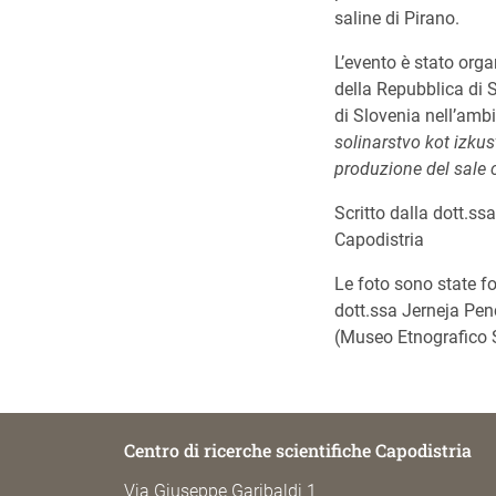
saline di Pirano.
L’evento è stato orga
della Repubblica di S
di Slovenia nell’amb
solinarstvo kot izku
produzione del sale
Scritto dalla dott.ss
Capodistria
Le foto sono state fo
dott.ssa Jerneja Penc
(Museo Etnografico
Centro di ricerche scientifiche Capodistria
Via Giuseppe Garibaldi 1