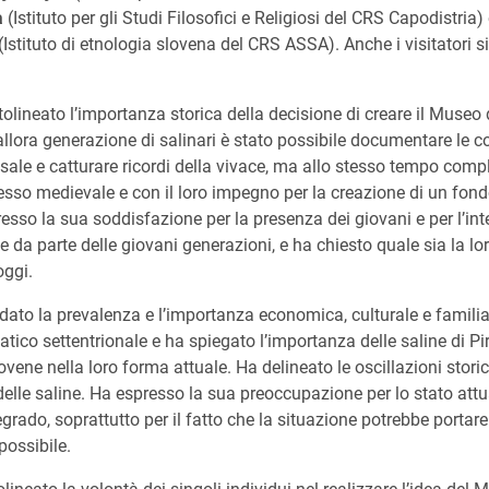
a
(Istituto per gli Studi Filosofici e Religiosi del CRS Capodistria
(Istituto di etnologia slovena del CRS ASSA). Anche i visitatori si 
lineato l’importanza storica della decisione di creare il Museo de
’allora generazione di salinari è stato possibile documentare le 
 sale e catturare ricordi della vivace, ma allo stesso tempo com
esso medievale e con il loro impegno per la creazione di un fond
sso la sua soddisfazione per la presenza dei giovani e per l’inte
e da parte delle giovani generazioni, e ha chiesto quale sia la lo
oggi.
rdato la prevalenza e l’importanza economica, culturale e famili
riatico settentrionale e ha spiegato l’importanza delle saline di P
slovene nella loro forma attuale. Ha delineato le oscillazioni stori
a delle saline. Ha espresso la sua preoccupazione per lo stato attua
egrado, soprattutto per il fatto che la situazione potrebbe portare 
possibile.