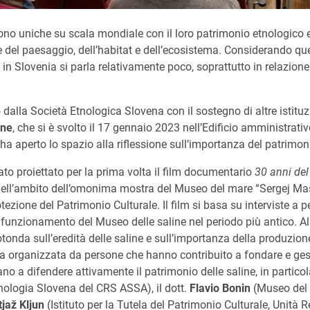
ono uniche su scala mondiale con il loro patrimonio etnologico e 
re del paesaggio, dell’habitat e dell’ecosistema. Considerando q
 in Slovenia si parla relativamente poco, soprattutto in relazione 
 dalla Società Etnologica Slovena con il sostegno di altre istituzi
ine
, che si è svolto il 17 gennaio 2023 nell’Edificio amministrat
ha aperto lo spazio alla riflessione sull’importanza del patrimon
ato proiettato per la prima volta il film documentario
30 anni del
nell’ambito dell’omonima mostra del Museo del mare “Sergej Maš
rotezione del Patrimonio Culturale. Il film si basa su interviste a 
 funzionamento del Museo delle saline nel periodo più antico. All
tonda sull’eredità delle saline e sull’importanza della produzion
a organizzata da persone che hanno contribuito a fondare e gest
no a difendere attivamente il patrimonio delle saline, in particol
Etnologia Slovena del CRS ASSA), il dott.
Flavio Bonin
(Museo del
jaž Kljun
(Istituto per la Tutela del Patrimonio Culturale, Unità R