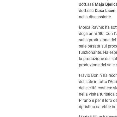
dott.ssa
Maja Bjelic
dott.ssa
Daša Ličen
nella discussione.
Mojca Ravnik ha sotto
degli anni ’80. Con l
sulla produzione del
sale basata sul proc
funzionante. Ha espre
la produzione del sal
produzione del sale 
Flavio Bonin ha rico
del sale in tutto l’Ad
delle città costiere 
nella visita turistic
Pirano e per il loro d
ripristino sarebbe im