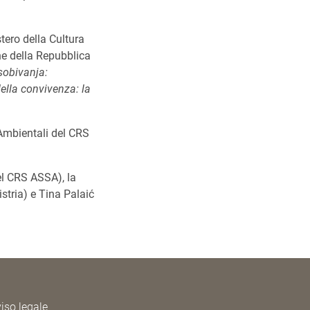
tero della Cultura
one della Repubblica
 sobivanja:
 della convivenza: la
i Ambientali del CRS
el CRS ASSA), la
stria) e Tina Palaić
iso legale