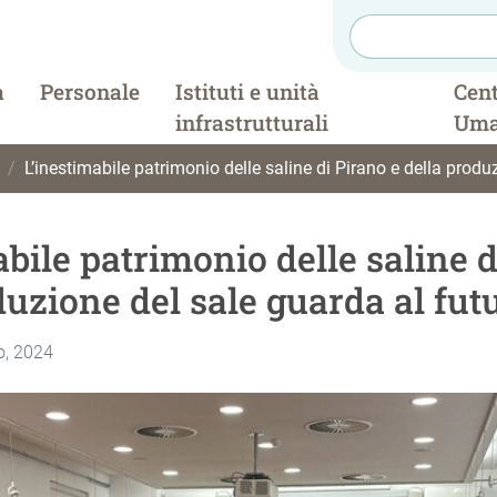
a
Personale
Istituti e unità
Cent
infrastrutturali
Uma
L’inestimabile patrimonio delle saline di Pirano e della produzione del
abile patrimonio delle saline d
duzione del sale guarda al fut
o, 2024