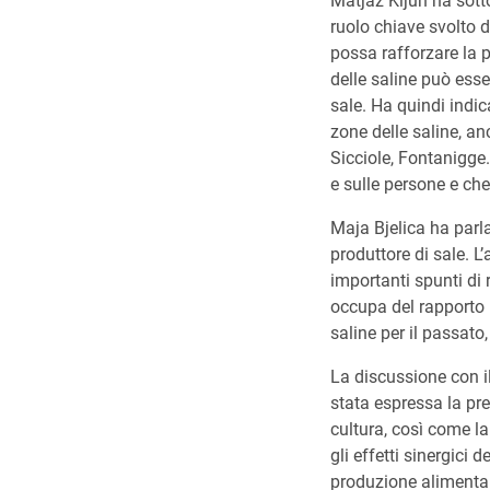
Matjaž Kljun ha sottol
ruolo chiave svolto 
possa rafforzare la p
delle saline può esse
sale. Ha quindi indic
zone delle saline, a
Sicciole, Fontanigge.
e sulle persone e ch
Maja Bjelica ha parlat
produttore di sale. L
importanti spunti di 
occupa del rapporto 
saline per il passato,
La discussione con il
stata espressa la pre
cultura, così come l
gli effetti sinergici 
produzione alimentare