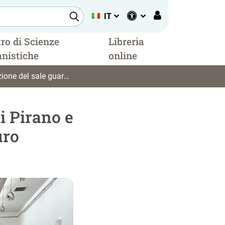
IT
ro di Scienze
Libreria
nistiche
online
 sale guarda al futuro
i Pirano e
uro