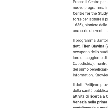
Presso il Centro per 
nuovo programma in
Centre for the Stud
forze per istituire i
1636), pioniere della
una serie di eventi n
Il programma Santori
dott. Tilen Glavina
(
occupano dello studio
loro un soggiorno di
Capodistria), mentre
del primo beneficiario
Information, Knowled
Il dott. Petitjean pro
della sanità pubblic
attività di ricerca a
Venezia nella prima
contribuendo a modell