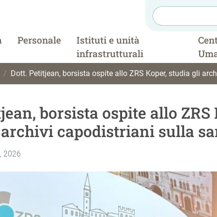
a
Personale
Istituti e unità
Cent
infrastrutturali
Uma
Dott. Petitjean, borsista ospite allo ZRS Koper, studia gli archivi cap
tjean, borsista ospite allo ZRS
 archivi capodistriani sulla sa
e, 2026