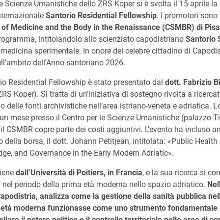
le Scienze Umanistiche dello ZRS Koper si è svolta il 15 aprile l
ternazionale
Santorio Residential Fellowship
. I promotori sono
y of Medicine and the Body in the Renaissance (CSMBR) di Pisa
l programma, intitolandolo allo scienziato capodistriano
Santorio 
 medicina sperimentale. In onore del celebre cittadino di Capodist
ell’ambito dell’Anno santoriano 2026.
o Residential Fellowship è stato presentato dal
dott. Fabrizio B
ZRS Koper). Si tratta di un’iniziativa di sostegno rivolta a ricerca
 delle fonti archivistiche nell’area istriano-veneta e adriatica. 
 un mese presso il Centro per le Scienze Umanistiche (palazzo T
 il CSMBR copre parte dei costi aggiuntivi. L’evento ha incluso 
 della borsa, il dott. Johann Petitjean, intitolata: «Public Health 
ge, and Governance in the Early Modern Adriatic».
viene
dall’Università di Poitiers, in Francia
, e la sua ricerca si co
a nel periodo della prima età moderna nello spazio adriatico.
Nel
 Capodistria, analizza come la gestione della sanità pubblica ne
 età moderna funzionasse come uno strumento fondamentale d
are il potere politico e il controllo territoriale nelle aree di c