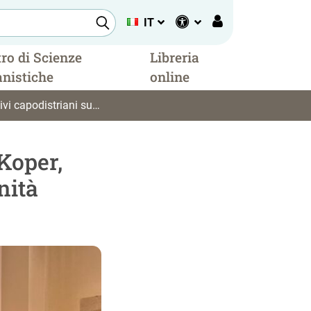
IT
ro di Scienze
Libreria
nistiche
online
odistriani sulla sanità
 Koper,
nità