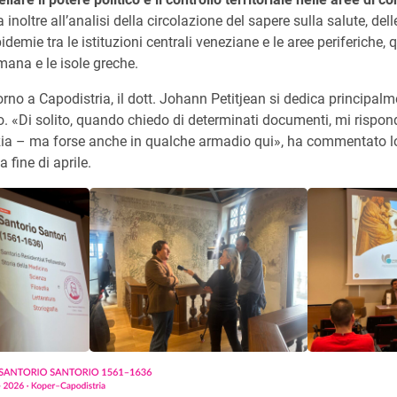
a inoltre all’analisi della circolazione del sapere sulla salute, del
idemie tra le istituzioni centrali veneziane e le aree periferiche, 
tomana e le isole greche.
rno a Capodistria, il dott. Johann Petitjean si dedica principalme
co. «Di solito, quando chiedo di determinati documenti, mi rispo
a – ma forse anche in qualche armadio qui», ha commentato lo 
a fine di aprile.