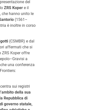
a presentazione del
 lo
ZRS Koper
e il
, che hanno unito le
Santorio
(1561–
ria è inoltre in corso
igotti
(CSMBR) e dal
tori affermati che si
Lo ZRS Koper offre
iepolo–Gravisi a
anche una conferenza
Frontiers:
ncentra sui registri
l’ambito della sua
lla Repubblica di
i governo statale,
onfine adriatiche e